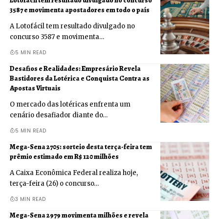
Lotofácil tem resultado divulgado no concurso
3587 e movimenta apostadores em todo o país
A Lotofácil tem resultado divulgado no
concurso 3587 e movimenta…
5 MIN READ
Desafios e Realidades: Empresário Revela
Bastidores da Lotérica e Conquista Contra as
Apostas Virtuais
O mercado das lotéricas enfrenta um
cenário desafiador diante do…
5 MIN READ
Mega-Sena 2705: sorteio desta terça-feira tem
prêmio estimado em R$ 120 milhões
A Caixa Econômica Federal realiza hoje,
terça-feira (26) o concurso…
3 MIN READ
Mega-Sena 2979 movimenta milhões e revela