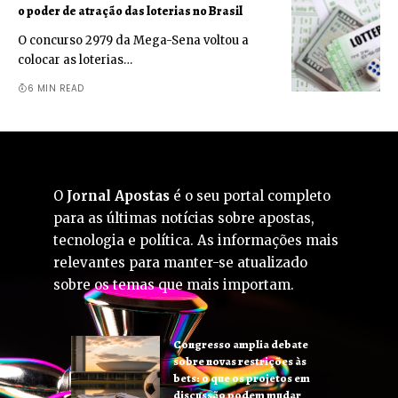
o poder de atração das loterias no Brasil
O concurso 2979 da Mega-Sena voltou a
colocar as loterias…
6 MIN READ
O
Jornal Apostas
é o seu portal completo
para as últimas notícias sobre apostas,
tecnologia e política. As informações mais
relevantes para manter-se atualizado
sobre os temas que mais importam.
Congresso amplia debate
sobre novas restrições às
bets: o que os projetos em
discussão podem mudar