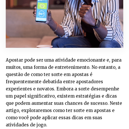
Apostar pode ser uma atividade emocionante e, para
muitos, uma forma de entretenimento. No entanto, a
questão de como ter sorte em apostas é
frequentemente debatida entre apostadores
experientes e novatos. Embora a sorte desempenhe
um papel significativo, existem estratégias e dicas
que podem aumentar suas chances de sucesso. Neste
artigo, exploraremos como ter sorte em apostas e
como você pode aplicar essas dicas em suas
atividades de jogo.