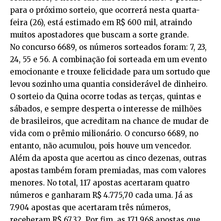
para o próximo sorteio, que ocorrerá nesta quarta-
feira (26), está estimado em R$ 600 mil, atraindo
muitos apostadores que buscam a sorte grande.
No concurso 6689, os números sorteados foram: 7, 23,
24, 55 e 56. A combinação foi sorteada em um evento
emocionante e trouxe felicidade para um sortudo que
levou sozinho uma quantia considerável de dinheiro.
O sorteio da Quina ocorre todas as terças, quintas e
sábados, e sempre desperta o interesse de milhões
de brasileiros, que acreditam na chance de mudar de
vida com o prêmio milionário. O concurso 6689, no
entanto, não acumulou, pois houve um vencedor.
Além da aposta que acertou as cinco dezenas, outras
apostas também foram premiadas, mas com valores
menores. No total, 117 apostas acertaram quatro
números e ganharam R$ 4.775,70 cada uma. Já as
7.904 apostas que acertaram três números,
receberam R$ 67,32. Por fim, as 171.968 apostas que