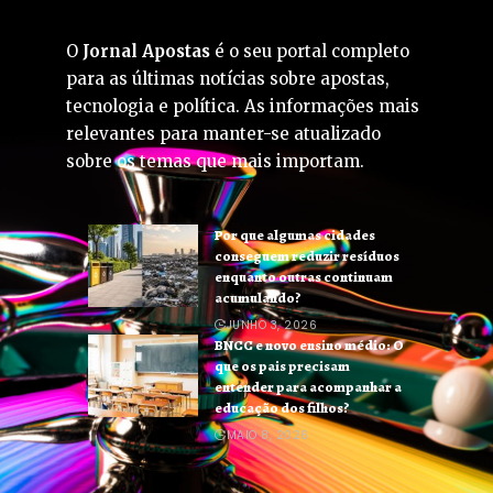
O
Jornal Apostas
é o seu portal completo
para as últimas notícias sobre apostas,
tecnologia e política. As informações mais
relevantes para manter-se atualizado
sobre os temas que mais importam.
Por que algumas cidades
conseguem reduzir resíduos
enquanto outras continuam
acumulando?
JUNHO 3, 2026
BNCC e novo ensino médio: O
que os pais precisam
entender para acompanhar a
educação dos filhos?
MAIO 8, 2026