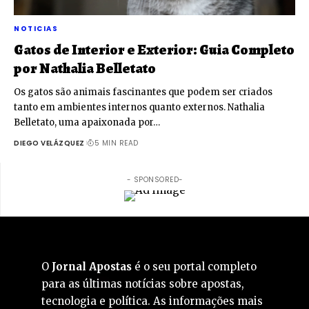
NOTICIAS
Gatos de Interior e Exterior: Guia Completo
por Nathalia Belletato
Os gatos são animais fascinantes que podem ser criados
tanto em ambientes internos quanto externos. Nathalia
Belletato, uma apaixonada por…
DIEGO VELÁZQUEZ
5 MIN READ
- SPONSORED-
O
Jornal Apostas
é o seu portal completo
para as últimas notícias sobre apostas,
tecnologia e política. As informações mais