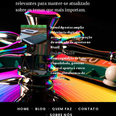
relevantes para manter-se atualizado
sobre os temas que mais importam.
Jornal Apostas amplia
relevância digital e
acompanha transformação
do mercado de apostas no
Brasil
MAIO 22, 2026
Com regulação de bets
consolidada, governo
federal aperta o cerco
contra plataformas de
predição
JUNHO 23, 2026
HOME
BLOG
QUEM FAZ
CONTATO
SOBRE NÓS