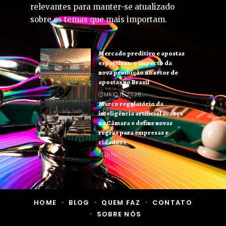
relevantes para manter-se atualizado
sobre os temas que mais importam.
Mercado preditivo e apostas
esportivas: o impacto da
nova proibição no setor de
apostas no Brasil
MAIO 11, 2026
Marco regulatório da
inteligência artificial avança
na Câmara e define novas
regras para empresas e
cidadãos
JUNHO 23, 2026
HOME
BLOG
QUEM FAZ
CONTATO
SOBRE NÓS