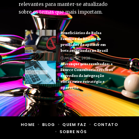
relevantes para manter-se atualizado
sobre os temas que mais importam.
Beneficiários do Bolsa
Família e do BPC estão
proibidos de apostar em
bets autorizadas no Brasil
JULHO 27, 2026
Alavanque seus resultados: a
Fource Consultoria revela os
segredos da integração
eficaz entre estratégia e
operação
JUNHO 26, 2026
HOME
BLOG
QUEM FAZ
CONTATO
SOBRE NÓS