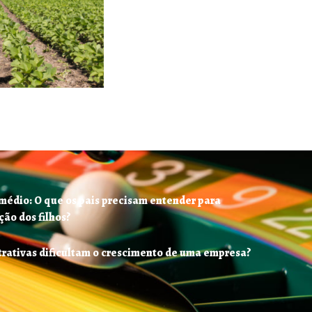
médio: O que os pais precisam entender para
ão dos filhos?
trativas dificultam o crescimento de uma empresa?