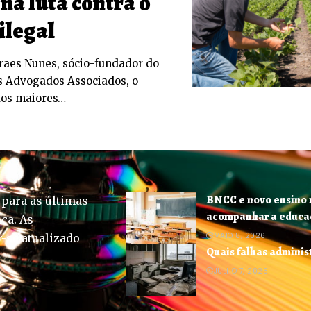
 na luta contra o
ilegal
aes Nunes, sócio-fundador do
s Advogados Associados, o
dos maiores…
BNCC e novo ensino 
 para as últimas
acompanhar a educaç
ica. As
MAIO 8, 2026
-se atualizado
Quais falhas adminis
JULHO 7, 2026