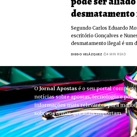
pode ser aliado
desmatamento 
Segundo Carlos Eduardo Mor
escritório Gonçalves e Nune
desmatamento ilegal é um 
DIEGO VELÁZQUEZ
4 MIN READ
O
Jornal Apostas
é o seu portal completo
notícias sobre apostas, tecnologia e polít
informações mais relevantes para manter
sobre os temas que mais importam.