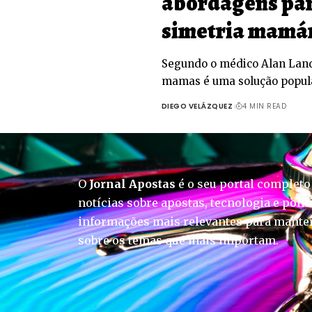
abordagens par
simetria mamá
Segundo o médico Alan Lande
mamas é uma solução popul
DIEGO VELÁZQUEZ
4 MIN READ
O
Jornal Apostas
é o seu portal completo
notícias sobre apostas, tecnologia e polít
informações mais relevantes para manter
sobre os temas que mais importam.