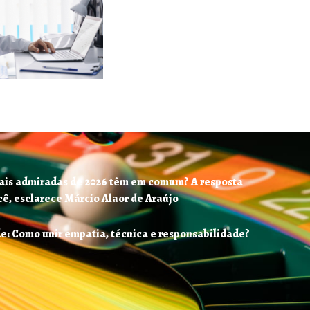
ais admiradas de 2026 têm em comum? A resposta
ê, esclarece Márcio Alaor de Araújo
e: Como unir empatia, técnica e responsabilidade?