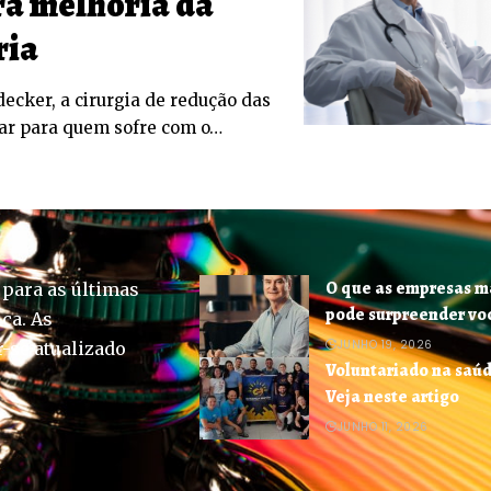
a melhoria da
ria
cker, a cirurgia de redução das
ar para quem sofre com o…
O que as empresas m
 para as últimas
pode surpreender voc
ica. As
JUNHO 19, 2026
-se atualizado
Voluntariado na saúd
Veja neste artigo
JUNHO 11, 2026