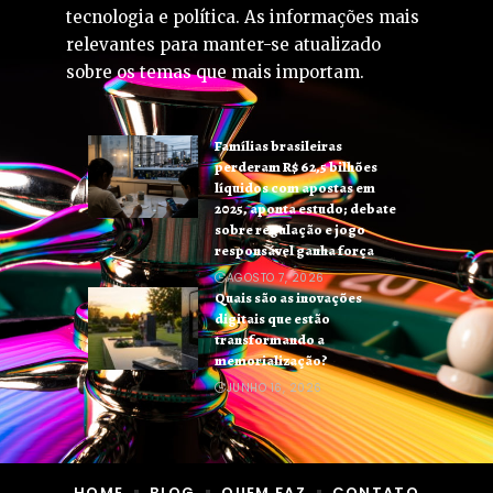
tecnologia e política. As informações mais
relevantes para manter-se atualizado
sobre os temas que mais importam.
Famílias brasileiras
perderam R$ 62,5 bilhões
líquidos com apostas em
2025, aponta estudo; debate
sobre regulação e jogo
responsável ganha força
AGOSTO 7, 2026
Quais são as inovações
digitais que estão
transformando a
memorialização?
JUNHO 16, 2026
HOME
BLOG
QUEM FAZ
CONTATO