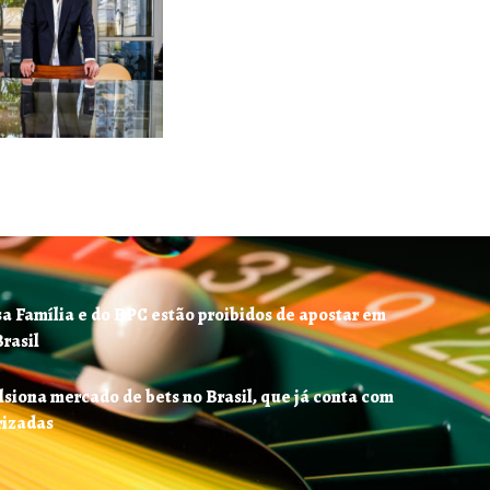
sa Família e do BPC estão proibidos de apostar em
Brasil
iona mercado de bets no Brasil, que já conta com
rizadas