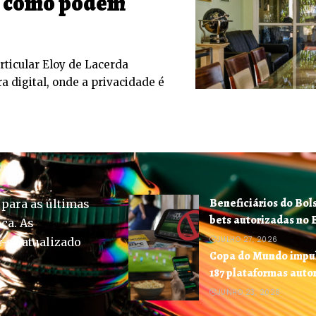
: como podem
rticular Eloy de Lacerda
a digital, onde a privacidade é
Beneficiários do Bol
 para as últimas
bets autorizadas no 
ica. As
JULHO 27, 2026
-se atualizado
Copa do Mundo impuls
187 plataformas auto
JUNHO 23, 2026