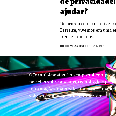
de privacidade
ajudar?
De acordo com o detetive pa
Ferreira, vivemos em uma er
frequentemente…
DIEGO VELÁZQUEZ
4 MIN READ
O
Jornal Apostas
é o seu portal completo
notícias sobre apostas, tecnologia e polít
informações mais relevantes para manter
sobre os temas que mais importam.