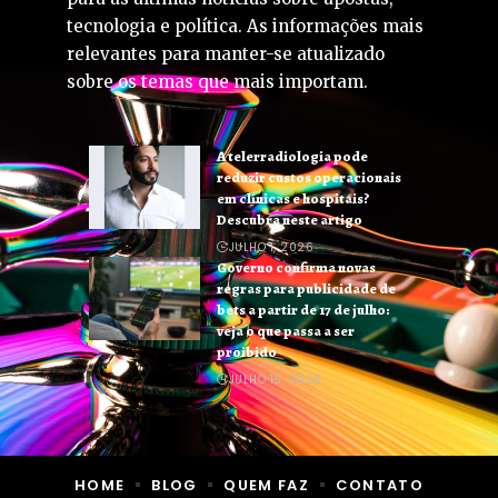
tecnologia e política. As informações mais
relevantes para manter-se atualizado
sobre os temas que mais importam.
A telerradiologia pode
reduzir custos operacionais
em clínicas e hospitais?
Descubra neste artigo
JULHO 1, 2026
Governo confirma novas
regras para publicidade de
bets a partir de 17 de julho:
veja o que passa a ser
proibido
JULHO 15, 2026
HOME
BLOG
QUEM FAZ
CONTATO