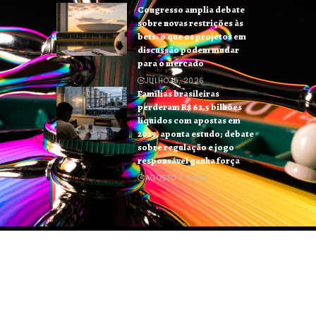
Congresso amplia debate
sobre novas restrições às
bets: o que os projetos em
discussão podem mudar
para o mercado
JULHO 15, 2026
Famílias brasileiras
perderam R$ 62,5 bilhões
líquidos com apostas em
2025, aponta estudo; debate
sobre regulação e jogo
responsável ganha força
AGOSTO 7, 2026
HOME
BLOG
QUEM FAZ
CONTATO
SOBRE NÓS
Jornal Apostas -
contato@jornalapostas.com.br
- tel.
(11)91754-6532