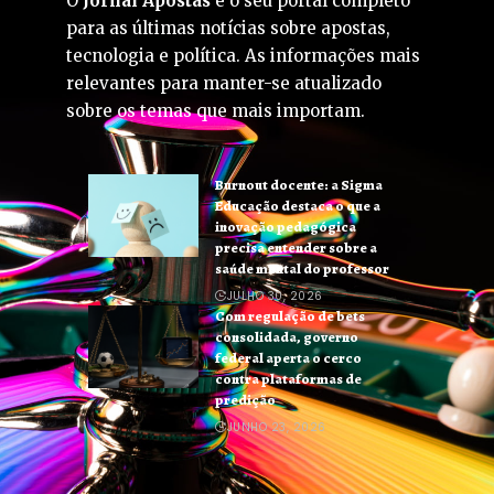
O
Jornal Apostas
é o seu portal completo
para as últimas notícias sobre apostas,
tecnologia e política. As informações mais
relevantes para manter-se atualizado
sobre os temas que mais importam.
Burnout docente: a Sigma
Educação destaca o que a
inovação pedagógica
precisa entender sobre a
saúde mental do professor
JULHO 30, 2026
Com regulação de bets
consolidada, governo
federal aperta o cerco
contra plataformas de
predição
JUNHO 23, 2026