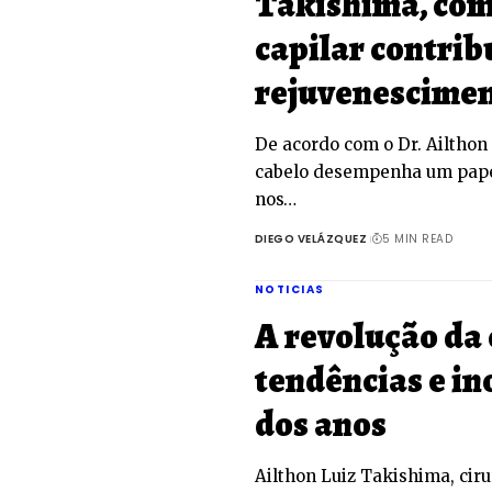
Takishima, com
capilar contrib
rejuvenescime
De acordo com o Dr. Ailthon
cabelo desempenha um pape
nos…
DIEGO VELÁZQUEZ
5 MIN READ
NOTICIAS
A revolução da 
tendências e in
dos anos
Ailthon Luiz Takishima, cir