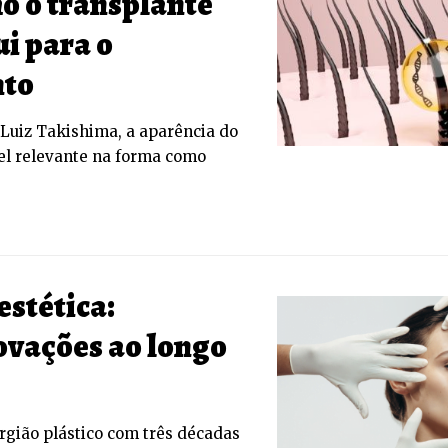
o o transplante
ui para o
nto
 Luiz Takishima, a aparência do
l relevante na forma como
estética:
ovações ao longo
urgião plástico com três décadas