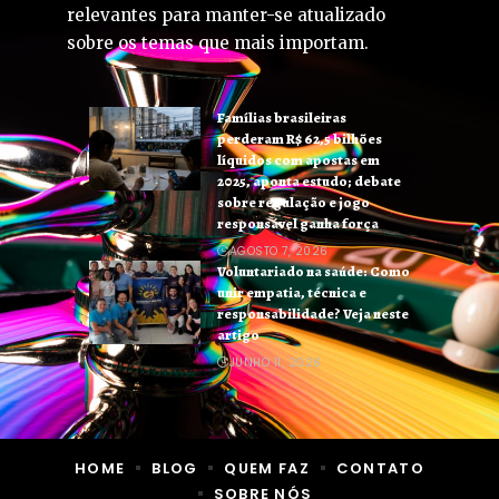
relevantes para manter-se atualizado
sobre os temas que mais importam.
Famílias brasileiras
perderam R$ 62,5 bilhões
líquidos com apostas em
2025, aponta estudo; debate
sobre regulação e jogo
responsável ganha força
AGOSTO 7, 2026
Voluntariado na saúde: Como
unir empatia, técnica e
responsabilidade? Veja neste
artigo
JUNHO 11, 2026
HOME
BLOG
QUEM FAZ
CONTATO
SOBRE NÓS