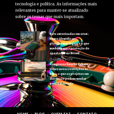
tecnologia e política. As informações mais
relevantes para manter-se atualizado
sobre os temas que mais importam.
Bets autorizadas em 2026:
como identificar
plataformas legais e o que
mudou para a proteção do
apostador no Brasil
JULHO 3, 2026
Congresso amplia debate
sobre novas restrições às
bets: o que os projetos em
discussão podem mudar
para o mercado
JULHO 15, 2026
HOME
BLOG
QUEM FAZ
CONTATO