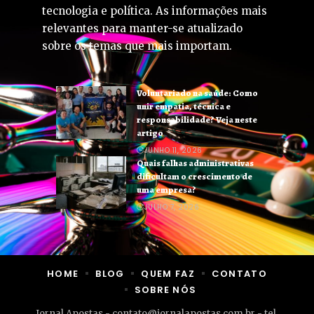
tecnologia e política. As informações mais
relevantes para manter-se atualizado
sobre os temas que mais importam.
Voluntariado na saúde: Como
unir empatia, técnica e
responsabilidade? Veja neste
artigo
JUNHO 11, 2026
Quais falhas administrativas
dificultam o crescimento de
uma empresa?
JULHO 7, 2026
HOME
BLOG
QUEM FAZ
CONTATO
SOBRE NÓS
Jornal Apostas -
contato@jornalapostas.com.br
- tel.