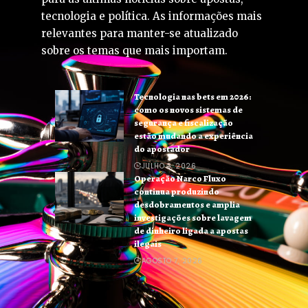
tecnologia e política. As informações mais
relevantes para manter-se atualizado
sobre os temas que mais importam.
Tecnologia nas bets em 2026:
como os novos sistemas de
segurança e fiscalização
estão mudando a experiência
do apostador
JULHO 3, 2026
Operação Narco Fluxo
continua produzindo
desdobramentos e amplia
investigações sobre lavagem
de dinheiro ligada a apostas
ilegais
AGOSTO 7, 2026