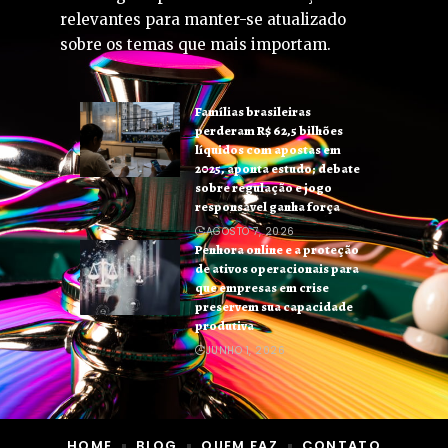
relevantes para manter-se atualizado
sobre os temas que mais importam.
Famílias brasileiras
perderam R$ 62,5 bilhões
líquidos com apostas em
2025, aponta estudo; debate
sobre regulação e jogo
responsável ganha força
AGOSTO 7, 2026
Penhora online e a proteção
de ativos operacionais para
que empresas em crise
preservem sua capacidade
produtiva
JUNHO 1, 2026
HOME
BLOG
QUEM FAZ
CONTATO