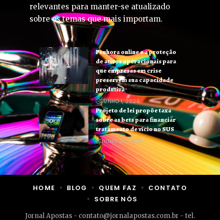
relevantes para manter-se atualizado
sobre os temas que mais importam.
Penhora online e a proteção
de ativos operacionais para
que empresas em crise
preservem sua capacidade
produtiva
JUNHO 1, 2026
Projeto de lei propõe taxa
sobre as bets para financiar
tratamento de vício no SUS
JULHO 27, 2026
HOME
BLOG
QUEM FAZ
CONTATO
SOBRE NÓS
Jornal Apostas -
contato@jornalapostas.com.br
- tel.