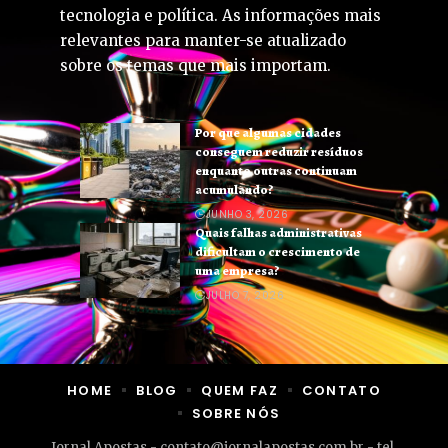
tecnologia e política. As informações mais
relevantes para manter-se atualizado
sobre os temas que mais importam.
Por que algumas cidades
conseguem reduzir resíduos
enquanto outras continuam
acumulando?
JUNHO 3, 2026
Quais falhas administrativas
dificultam o crescimento de
uma empresa?
JULHO 7, 2026
HOME
BLOG
QUEM FAZ
CONTATO
SOBRE NÓS
Jornal Apostas -
contato@jornalapostas.com.br
- tel.