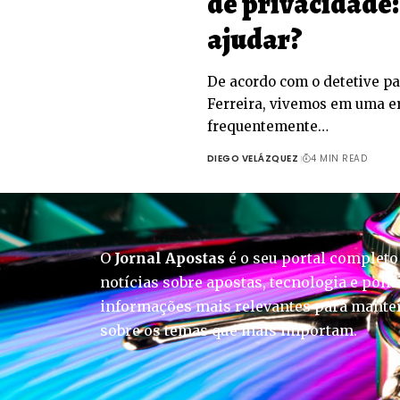
de privacidade
ajudar?
De acordo com o detetive pa
Ferreira, vivemos em uma er
frequentemente…
DIEGO VELÁZQUEZ
4 MIN READ
O
Jornal Apostas
é o seu portal completo
notícias sobre apostas, tecnologia e polít
informações mais relevantes para manter
sobre os temas que mais importam.