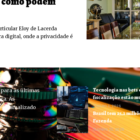
: como podem
rticular Eloy de Lacerda
a digital, onde a privacidade é
Tecnologia nas bets 
 para as últimas
fiscalização estão 
ica. As
JULHO 3, 2026
-se atualizado
Brasil tem 25,2 milhõ
Fazenda
JUNHO 23, 2026