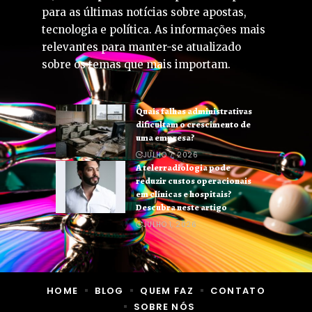
para as últimas notícias sobre apostas,
tecnologia e política. As informações mais
relevantes para manter-se atualizado
sobre os temas que mais importam.
Quais falhas administrativas
dificultam o crescimento de
uma empresa?
JULHO 7, 2026
A telerradiologia pode
reduzir custos operacionais
em clínicas e hospitais?
Descubra neste artigo
JULHO 1, 2026
HOME
BLOG
QUEM FAZ
CONTATO
SOBRE NÓS