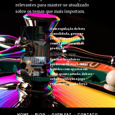
relevantes para manter-se atualizado
sobre os temas que mais importam.
Com regulação de bets
consolidada, governo
federal aperta o cerco
contra plataformas de
predição
JUNHO 23, 2026
Famílias brasileiras
perderam R$ 62,5 bilhões
líquidos com apostas em
2025, aponta estudo; debate
sobre regulação e jogo
responsável ganha força
AGOSTO 7, 2026
HOME
BLOG
QUEM FAZ
CONTATO