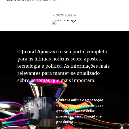
DIEGO VELÁZQUEZ
4 MIN READ
- SPONSORED-
O
Jornal Apostas
é o seu portal completo
para as últimas notícias sobre apostas,
tecnologia e política. As informações mais
relevantes para manter-se atualizado
sobre os temas que mais importam.
Penhora online e a proteção
de ativos operacionais para
que empresas em crise
preservem sua capacidade
produtiva
JUNHO 1, 2026