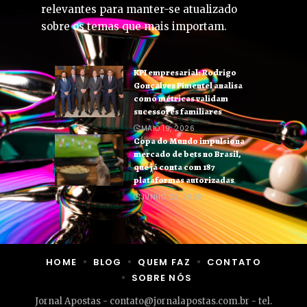
relevantes para manter-se atualizado
sobre os temas que mais importam.
KPI empresarial: Rodrigo
Gonçalves Pimentel analisa
como métricas validam
sucessores familiares
MAIO 19, 2026
Copa do Mundo impulsiona
mercado de bets no Brasil,
que já conta com 187
plataformas autorizadas
JUNHO 23, 2026
HOME
BLOG
QUEM FAZ
CONTATO
SOBRE NÓS
Jornal Apostas -
contato@jornalapostas.com.br
- tel.