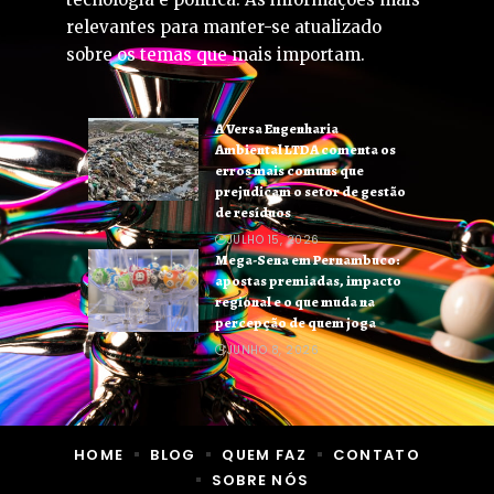
relevantes para manter-se atualizado
sobre os temas que mais importam.
A Versa Engenharia
Ambiental LTDA comenta os
erros mais comuns que
prejudicam o setor de gestão
de resíduos
JULHO 15, 2026
Mega-Sena em Pernambuco:
apostas premiadas, impacto
regional e o que muda na
percepção de quem joga
JUNHO 8, 2026
HOME
BLOG
QUEM FAZ
CONTATO
SOBRE NÓS