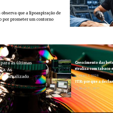
 observa que a lipoaspiração de
ço por prometer um contorno
Crescimento das bets 
 para as últimas
rivaliza com tabaco 
ica. As
JUNHO 8, 2026
-se atualizado
ITR: por que a decla
JULHO 20, 2026