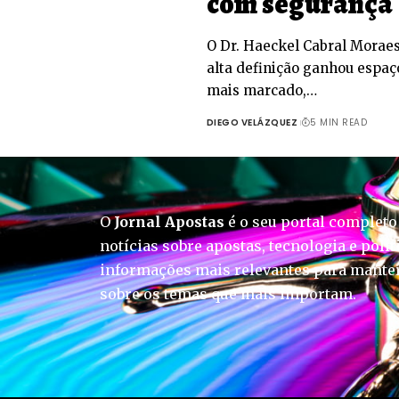
com segurança
O Dr. Haeckel Cabral Moraes
alta definição ganhou espa
mais marcado,…
DIEGO VELÁZQUEZ
5 MIN READ
O
Jornal Apostas
é o seu portal completo
notícias sobre apostas, tecnologia e polít
informações mais relevantes para manter
sobre os temas que mais importam.