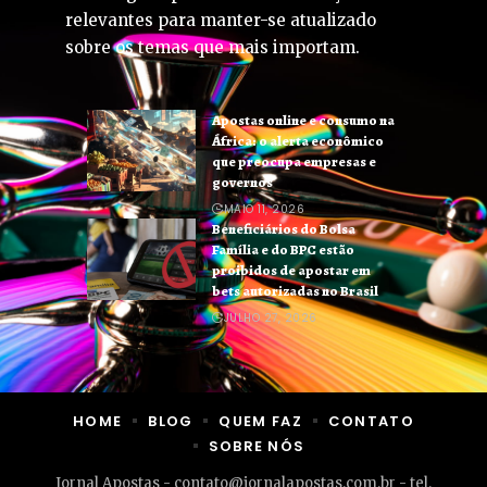
relevantes para manter-se atualizado
sobre os temas que mais importam.
Apostas online e consumo na
África: o alerta econômico
que preocupa empresas e
governos
MAIO 11, 2026
Beneficiários do Bolsa
Família e do BPC estão
proibidos de apostar em
bets autorizadas no Brasil
JULHO 27, 2026
HOME
BLOG
QUEM FAZ
CONTATO
SOBRE NÓS
Jornal Apostas -
contato@jornalapostas.com.br
- tel.