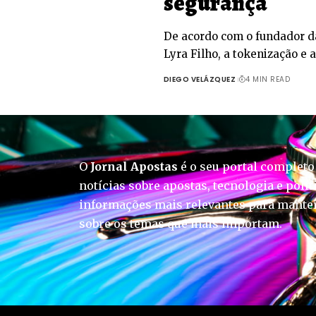
segurança
De acordo com o fundador da
Lyra Filho, a tokenização e 
DIEGO VELÁZQUEZ
4 MIN READ
O
Jornal Apostas
é o seu portal completo
notícias sobre apostas, tecnologia e polít
informações mais relevantes para manter
sobre os temas que mais importam.