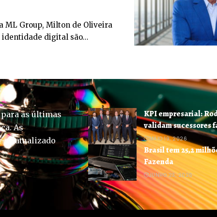
 ML Group, Milton de Oliveira
a identidade digital são…
KPI empresarial: Ro
 para as últimas
validam sucessores f
ica. As
MAIO 19, 2026
-se atualizado
Brasil tem 25,2 milhõ
Fazenda
JUNHO 23, 2026