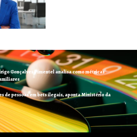
drigo Gonçalves Pimentel analisa como métricas
amiliares
es de pessoas em bets ilegais, aponta Ministério da