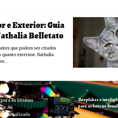
or e Exterior: Guia
athalia Belletato
antes que podem ser criados
 quanto externos. Nathalia
por…
Deepfakes e inteligê
 para as últimas
para as bets no Brasi
ica. As
JULHO 27, 2026
-se atualizado