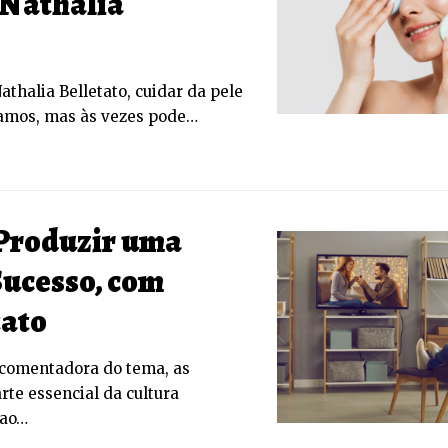
 Nathalia
thalia Belletato, cuidar da pele
zamos, mas às vezes pode…
 Produzir uma
Sucesso, com
tato
 comentadora do tema, as
rte essencial da cultura
 ao…