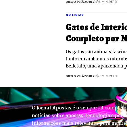
DIEGO VELÁZQUEZ
6 MIN READ
NOTICIAS
Gatos de Interi
Completo por N
Os gatos são animais fascin
tanto em ambientes internos
Belletato, uma apaixonada 
DIEGO VELÁZQUEZ
5 MIN READ
O
Jornal Apostas
é o seu portal completo
notícias sobre apostas, tecnologia e polít
informações mais relevantes para manter