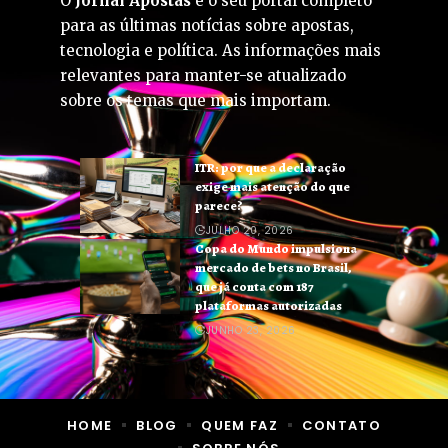
O
Jornal Apostas
é o seu portal completo
para as últimas notícias sobre apostas,
tecnologia e política. As informações mais
relevantes para manter-se atualizado
sobre os temas que mais importam.
ITR: por que a declaração
exige mais atenção do que
parece?
JULHO 20, 2026
Copa do Mundo impulsiona
mercado de bets no Brasil,
que já conta com 187
plataformas autorizadas
JUNHO 23, 2026
HOME
BLOG
QUEM FAZ
CONTATO