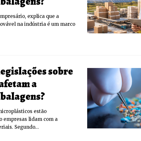
mbalagens?
empresário, explica que a
novável na indústria é um marco
legislações sobre
 afetam a
mbalagens?
microplásticos estão
o empresas lidam com a
eriais. Segundo…