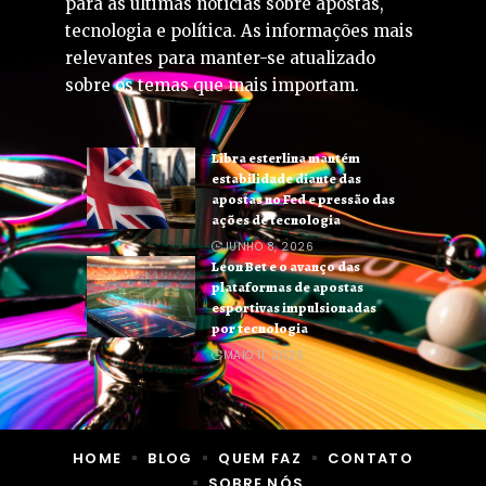
para as últimas notícias sobre apostas,
tecnologia e política. As informações mais
relevantes para manter-se atualizado
sobre os temas que mais importam.
Libra esterlina mantém
estabilidade diante das
apostas no Fed e pressão das
ações de tecnologia
JUNHO 8, 2026
Leon Bet e o avanço das
plataformas de apostas
esportivas impulsionadas
por tecnologia
MAIO 11, 2026
HOME
BLOG
QUEM FAZ
CONTATO
SOBRE NÓS