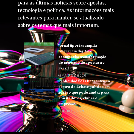
para as últimas notícias sobre apostas,
tecnologia e política. As informações mais
relevantes para manter-se atualizado
sobre os temas que mais importam.
Jornal Apostas amplia
relevância digital e
acompanha transformação
do mercado de apostas no
Brasil
MAIO 22, 2026
Publicidade das bets entra no
centro do debate político em
2026: o que pode mudar para
apostadores, clubes e
empresas
JULHO 3, 2026