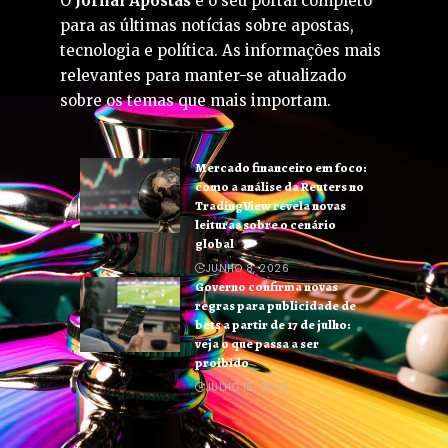
O
Jornal Apostas
é o seu portal completo
para as últimas notícias sobre apostas,
tecnologia e política. As informações mais
relevantes para manter-se atualizado
sobre os temas que mais importam.
Mercado financeiro em foco:
como a análise da Reuters no
TradingView revela novas
leituras sobre o cenário
global
JUNHO 8, 2026
Governo confirma novas
regras para publicidade de
bets a partir de 17 de julho:
veja o que passa a ser
proibido
JULHO 15, 2026