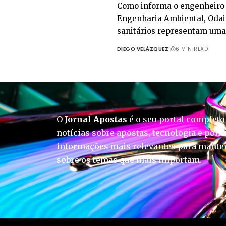
Como informa o engenheiro 
Engenharia Ambiental, Odair
sanitários representam uma
DIEGO VELÁZQUEZ
6 MIN READ
O
Jornal Apostas
é o seu portal completo
notícias sobre apostas, tecnologia e polít
informações mais relevantes para manter
sobre os temas que mais importam.