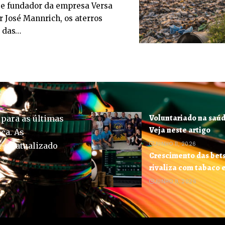
e fundador da empresa Versa
 José Mannrich, os aterros
 das…
Voluntariado na saúd
 para as últimas
Veja neste artigo
ica. As
JUNHO 11, 2026
-se atualizado
Crescimento das bets 
rivaliza com tabaco 
JUNHO 8, 2026