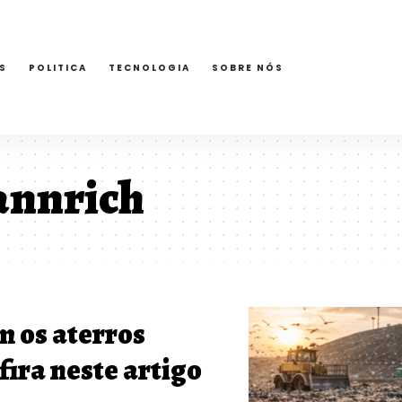
S
POLITICA
TECNOLOGIA
SOBRE NÓS
annrich
 os aterros
fira neste artigo