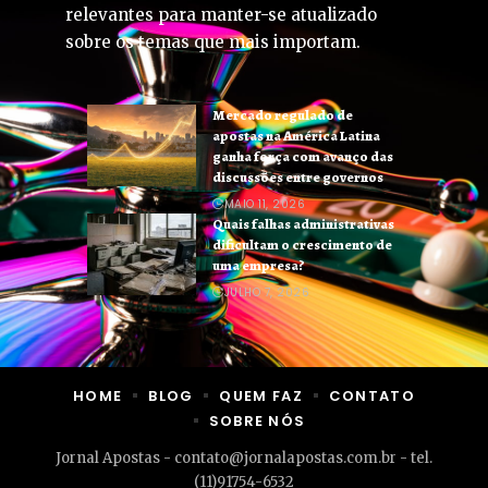
relevantes para manter-se atualizado
sobre os temas que mais importam.
Mercado regulado de
apostas na América Latina
ganha força com avanço das
discussões entre governos
MAIO 11, 2026
Quais falhas administrativas
dificultam o crescimento de
uma empresa?
JULHO 7, 2026
HOME
BLOG
QUEM FAZ
CONTATO
SOBRE NÓS
Jornal Apostas -
contato@jornalapostas.com.br
- tel.
(11)91754-6532