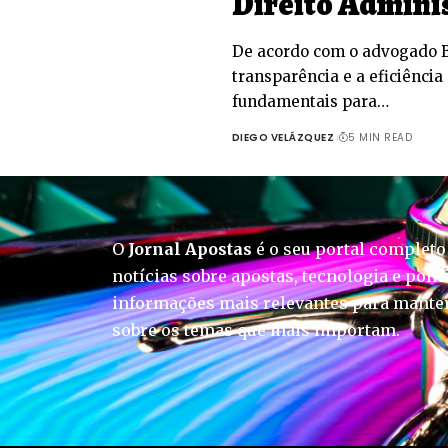
Direito Admini
De acordo com o advogado B
transparência e a eficiência
fundamentais para…
DIEGO VELÁZQUEZ
5 MIN READ
O
Jornal Apostas
é o seu portal completo
notícias sobre apostas, tecnologia e polít
informações mais relevantes para manter
sobre os temas que mais importam.