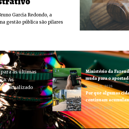
strativo
runo Garcia Redondo, a
 na gestão pública são pilares
Ministério da Fazend
 para as últimas
muda para o apostador
ica. As
JULHO 15, 2026
-se atualizado
Por que algumas cid
continuam acumula
JUNHO 3, 2026