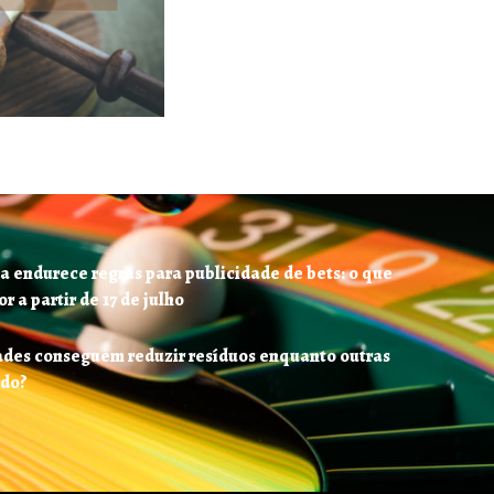
a endurece regras para publicidade de bets: o que
 a partir de 17 de julho
ades conseguem reduzir resíduos enquanto outras
ndo?