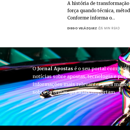
A história de transformação 
força quando técnica, métod
Conforme informa o…
DIEGO VELÁZQUEZ
5 MIN READ
O
Jornal Apostas
é o seu portal completo
notícias sobre apostas, tecnologia e polít
informações mais relevantes para manter
sobre os temas que mais importam.