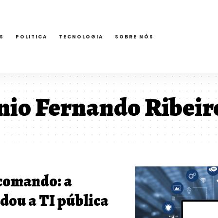
S
POLITICA
TECNOLOGIA
SOBRE NÓS
io Fernando Ribeir
comando: a
dou a TI pública