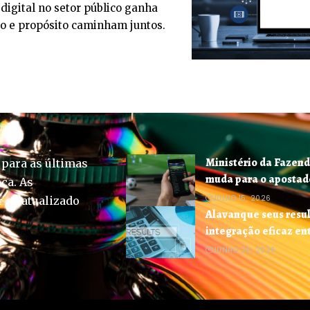
digital no setor público ganha
o e propósito caminham juntos.
Ministério da Fazend
 para as últimas
muda para o apostador
ica. As
JULHO 15, 2026
-se atualizado
Alavanque seus resul
integração eficaz en
JUNHO 26, 2026