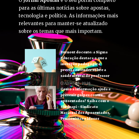
O
Jornal Apostas
é o seu portal completo
para as últimas notícias sobre apostas,
tecnologia e política. As informações mais
relevantes para manter-se atualizado
sobre os temas que mais importam.
Burnout docente: a Sigma
Educação destaca o que a
inovação pedagógica
precisa entender sobre a
saúde mental do professor
JULHO 30, 2026
Como a informação ajuda a
prevenir golpes contra
aposentados? Saiba com o
Sindnapi – Sindicato
Nacional dos Aposentados,
Pensionistas e Idosos
JUNHO 23, 2026