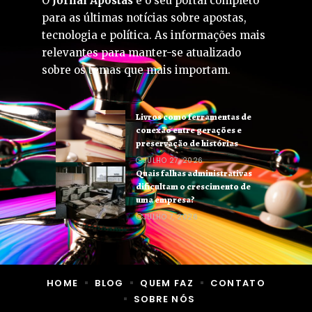
O
Jornal Apostas
é o seu portal completo
para as últimas notícias sobre apostas,
tecnologia e política. As informações mais
relevantes para manter-se atualizado
sobre os temas que mais importam.
Livros como ferramentas de
conexão entre gerações e
preservação de histórias
JULHO 27, 2026
Quais falhas administrativas
dificultam o crescimento de
uma empresa?
JULHO 7, 2026
HOME
BLOG
QUEM FAZ
CONTATO
SOBRE NÓS