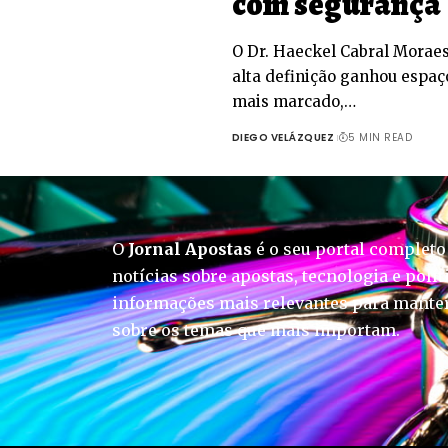
com segurança
O Dr. Haeckel Cabral Moraes
alta definição ganhou espa
mais marcado,…
DIEGO VELÁZQUEZ
5 MIN READ
O
Jornal Apostas
é o seu portal completo
notícias sobre apostas, tecnologia e polít
informações mais relevantes para manter
sobre os temas que mais importam.