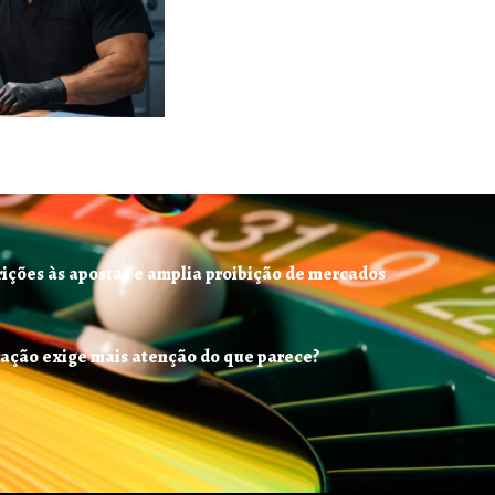
rições às apostas e amplia proibição de mercados
ração exige mais atenção do que parece?