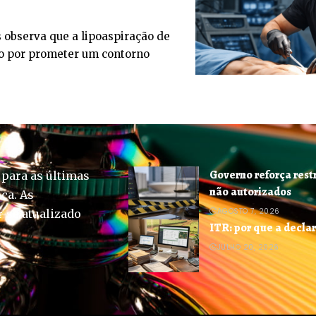
 observa que a lipoaspiração de
ço por prometer um contorno
Governo reforça rest
 para as últimas
não autorizados
ica. As
AGOSTO 7, 2026
-se atualizado
ITR: por que a decla
JULHO 20, 2026