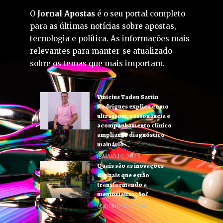
O
Jornal Apostas
é o seu portal completo
para as últimas notícias sobre apostas,
tecnologia e política. As informações mais
relevantes para manter-se atualizado
sobre os temas que mais importam.
Vinicius Tadeu Sattin
Rodrigues explica como
ultrassom, ressonância e
acompanhamento clínico
ampliam o diagnóstico
mamário
MAIO 14, 2026
Quais são as inovações
digitais que estão
transformando a
memorialização?
JUNHO 16, 2026