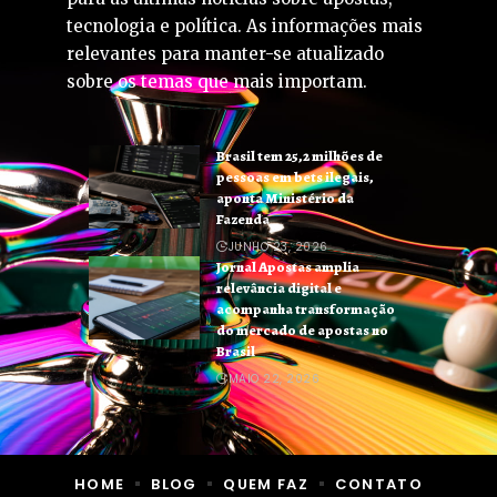
tecnologia e política. As informações mais
relevantes para manter-se atualizado
sobre os temas que mais importam.
Brasil tem 25,2 milhões de
pessoas em bets ilegais,
aponta Ministério da
Fazenda
JUNHO 23, 2026
Jornal Apostas amplia
relevância digital e
acompanha transformação
do mercado de apostas no
Brasil
MAIO 22, 2026
HOME
BLOG
QUEM FAZ
CONTATO