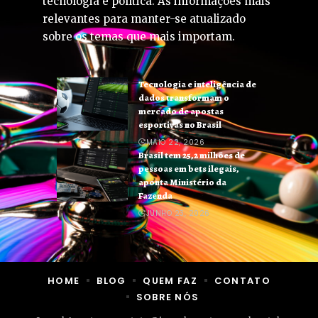
tecnologia e política. As informações mais
relevantes para manter-se atualizado
sobre os temas que mais importam.
Tecnologia e inteligência de
dados transformam o
mercado de apostas
esportivas no Brasil
MAIO 22, 2026
Brasil tem 25,2 milhões de
pessoas em bets ilegais,
aponta Ministério da
Fazenda
JUNHO 23, 2026
HOME
BLOG
QUEM FAZ
CONTATO
SOBRE NÓS