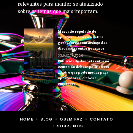
relevantes para manter-se atualizado
sobre os temas que mais importam.
Mercado regulado de
apostas na América Latina
ganha força com avanço das
discussões entre governos
MAIO 11, 2026
Publicidade das bets entra no
centro do debate político em
2026: o que pode mudar para
apostadores, clubes e
empresas
JULHO 3, 2026
HOME
BLOG
QUEM FAZ
CONTATO
SOBRE NÓS