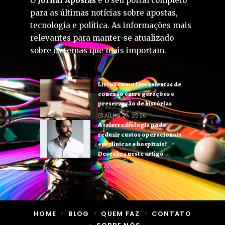
O
Jornal Apostas
é o seu portal completo
para as últimas notícias sobre apostas,
tecnologia e política. As informações mais
relevantes para manter-se atualizado
sobre os temas que mais importam.
Livros como ferramentas de
conexão entre gerações e
preservação de histórias
JULHO 27, 2026
A telerradiologia pode
reduzir custos operacionais
em clínicas e hospitais?
Descubra neste artigo
JULHO 1, 2026
HOME
BLOG
QUEM FAZ
CONTATO