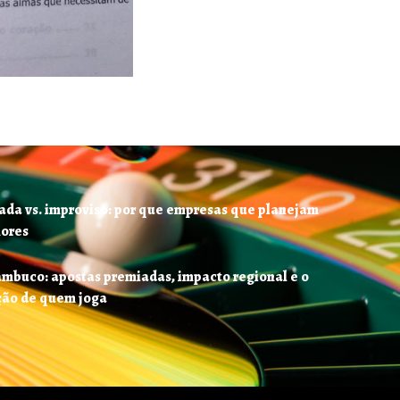
ada vs. improviso: por que empresas que planejam
hores
buco: apostas premiadas, impacto regional e o
ção de quem joga