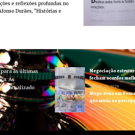
ões e reflexões profundas no
Afonso Durães, "Histórias e
Negociação estrutur
 para as últimas
fecham acordos mel
ica. As
JULHO 22, 2026
-se atualizado
Mega-Sena em Pernam
que muda na percep
JUNHO 8, 2026