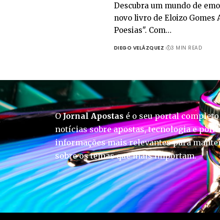
Descubra um mundo de emoç
novo livro de Eloizo Gomes 
Poesias". Com…
DIEGO VELÁZQUEZ
3 MIN READ
O
Jornal Apostas
é o seu portal completo
notícias sobre apostas, tecnologia e polít
informações mais relevantes para manter
sobre os temas que mais importam.