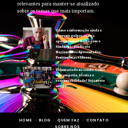
relevantes para manter-se atualizado
sobre os temas que mais importam.
Como a informação ajuda a
prevenir golpes contra
aposentados? Saiba com o
Sindnapi – Sindicato
Nacional dos Aposentados,
Pensionistas e Idosos
JUNHO 23, 2026
Voluntariado na saúde: Como
unir empatia, técnica e
responsabilidade? Veja neste
artigo
JUNHO 11, 2026
HOME
BLOG
QUEM FAZ
CONTATO
SOBRE NÓS